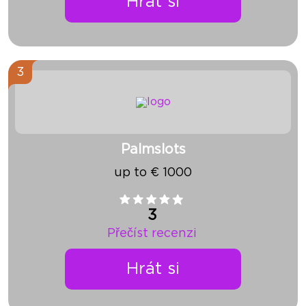
Hrát si
3
Palmslots
up to € 1000
3
Přečíst recenzi
Hrát si