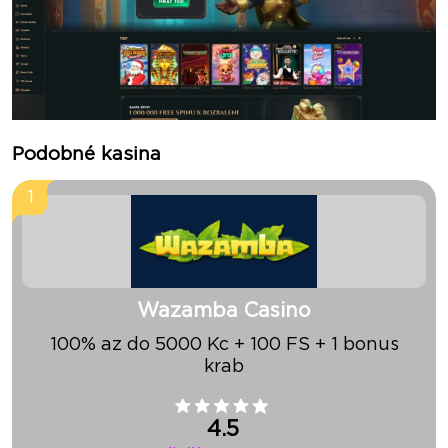
MiFinity, Сrypto
Metody výběru
Visa, Mastercard, Bank Transfer,
Revolut (via Bank Transfer), Skrill,
Skrill 1-Tap, Neteller, Jeton, MiFinity,
Сrypto
Podobné kasina
Měny
USD, EUR, AUD, BRL, CAD, CHF,
CZK, HUF, IDR, JPY, KRW, MYR,
1
NOK, NZD, PHP, PLN, SGD, ZAR
Jazyky
English, Spanish, Portuguese,
German, Finnish, Italian, Czech,
Greek, French, Polish, Norwegian,
Wazamba Casino
Hungarian
100% az do 5000 Kc + 100 FS + 1 bonus
krab
Licence
Comoros (AOFA)
4.5
Majitel
NovaForge Ltd