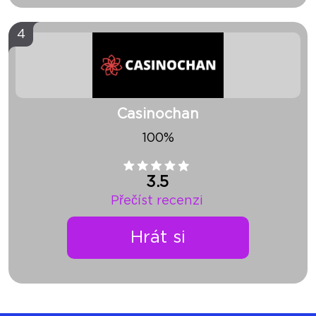
4
Casinochan
100%
3.5
Přečíst recenzi
Hrát si