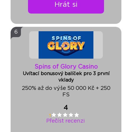
Hrát si
6
Spins of Glory Casino
Uvítací bonusový balíček pro 3 první
vklady
250% až do výše 50 000 Kč + 250
FS
4
Přečíst recenzi