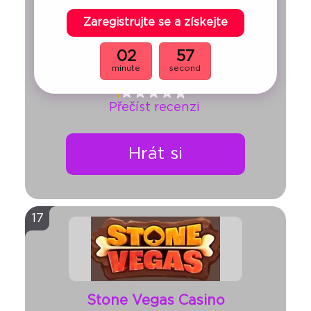
Uvítací balíček
Zaregistrujte se a získejte
250% až 20 000 Kč +250 FS + 1
Bonus Crab
02
57
minute
second
4
Přečíst recenzi
Hrát si
17
Stone Vegas Casino