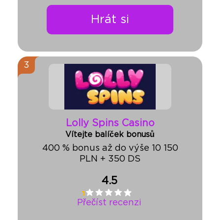
Hrát si
3
Lolly Spins Casino
Vítejte balíček bonusů
400 % bonus až do výše 10 150
PLN + 350 DS
4.5
Přečíst recenzi