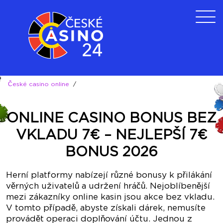
České casino online
/
ONLINE CASINO BONUS BEZ
VKLADU 7€ – NEJLEPŠÍ 7€
BONUS 2026
Herní platformy nabízejí různé bonusy k přilákání
věrných uživatelů a udržení hráčů. Nejoblíbenější
mezi zákazníky online kasin jsou akce bez vkladu.
V tomto případě, abyste získali dárek, nemusíte
provádět operaci doplňování účtu. Jednou z