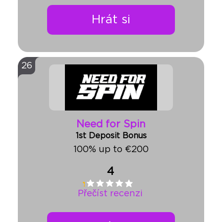
Hrát si
26
Need for Spin
1st Deposit Bonus
100% up to €200
4
Přečíst recenzi