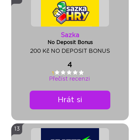
Sazka
No Deposit Bonus
200 Kč NO DEPOSIT BONUS
4
Přečíst recenzi
Hrát si
13