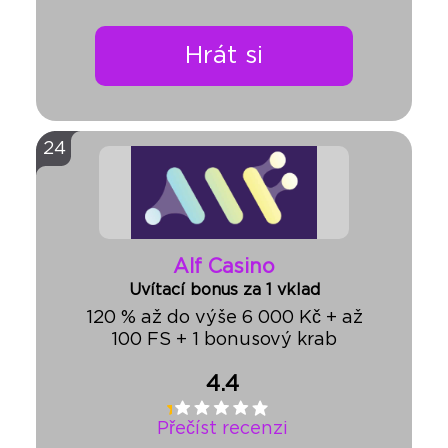
Hrát si
24
Alf Casino
Uvítací bonus za 1 vklad
120 % až do výše 6 000 Kč + až
100 FS + 1 bonusový krab
4.4
Přečíst recenzi