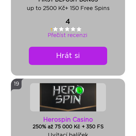
FIRST DEPOSIT BONUS
up to 2500 Kč+ 150 Free Spins
4
Přečíst recenzi
Hrát si
19
Herospin Casino
250% až 75 000 Kč + 350 FS
Uvítací balíček