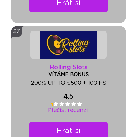
Hrát si
27
Rolling Slots
VÍTÁME BONUS
200% UP TO €500 + 100 FS
4.5
Přečíst recenzi
Hrát si