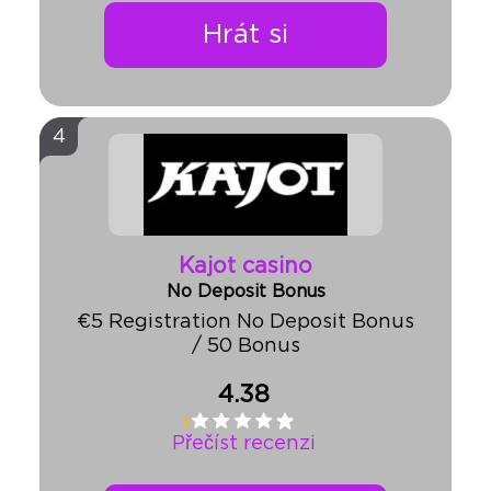
Hrát si
4
Kajot casino
No Deposit Bonus
€5 Registration No Deposit Bonus
/ 50 Bonus
4.38
Přečíst recenzi