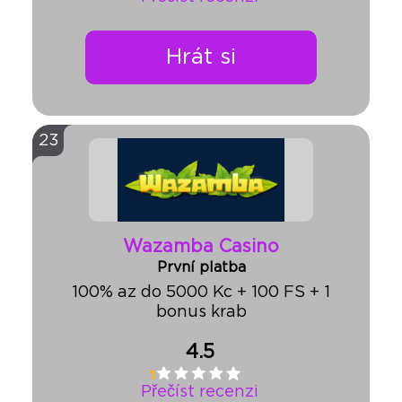
Hrát si
23
Wazamba Casino
První platba
100% az do 5000 Kc + 100 FS + 1
bonus krab
4.5
Přečíst recenzi