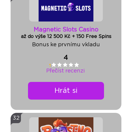
Magnetic Slots Casino
až do výše 12 500 Kč + 150 Free Spins
Bonus ke prvnímu vkladu
4
Přečíst recenzi
Hrát si
32