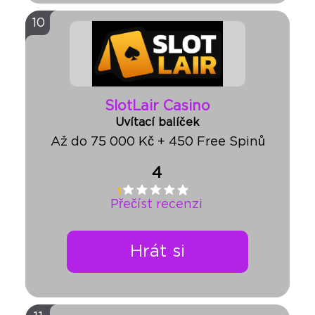
10
SlotLair Casino
Uvítací balíček
Až do 75 000 Kč + 450 Free Spinů
4
Přečíst recenzi
Hrát si