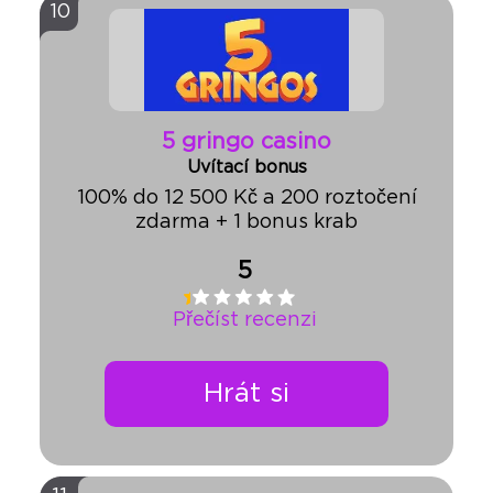
10
5 gringo casino
Uvítací bonus
100% do 12 500 Kč a 200 roztočení
zdarma + 1 bonus krab
5
Přečíst recenzi
Hrát si