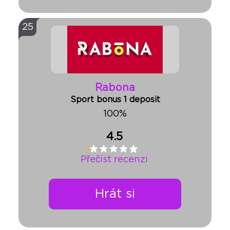
25
Rabona
Sport bonus 1 deposit
100%
4.5
Přečíst recenzi
Hrát si