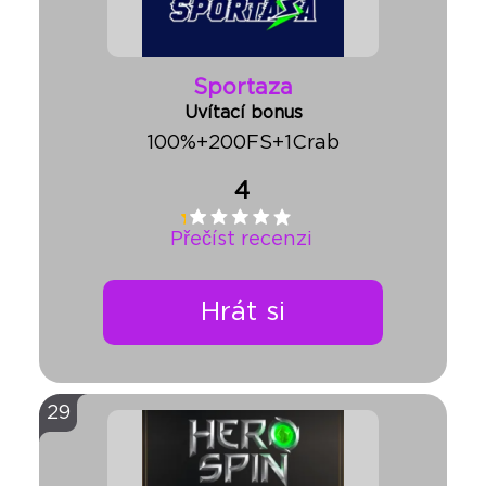
Sportaza
Uvítací bonus
100%+200FS+1Crab
4
Přečíst recenzi
Hrát si
29