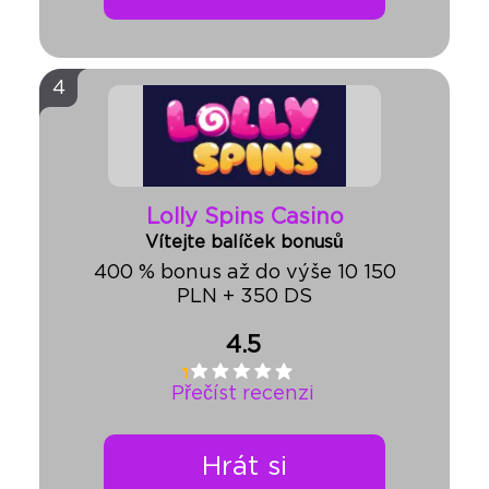
4
Lolly Spins Casino
Vítejte balíček bonusů
400 % bonus až do výše 10 150
PLN + 350 DS
4.5
Přečíst recenzi
Hrát si