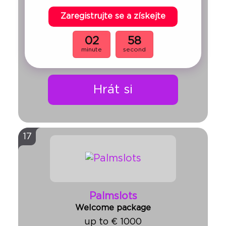
100% do 8 000 CZK
Zaregistrujte se a získejte
4.67
02
58
minute
second
Přečíst recenzi
Hrát si
17
Palmslots
Welcome package
up to € 1000