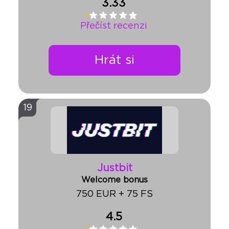
3.33
Přečíst recenzi
Hrát si
19
Justbit
Welcome bonus
750 EUR + 75 FS
4.5