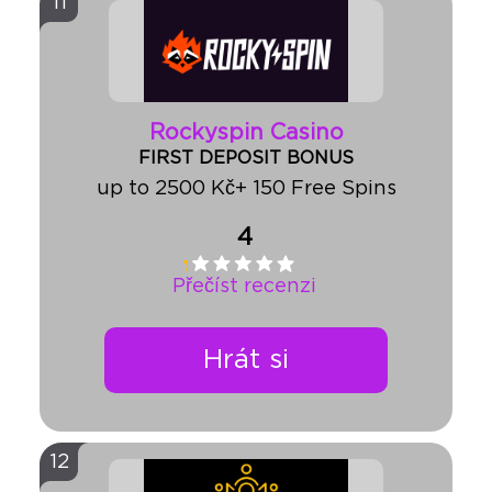
11
Rockyspin Casino
FIRST DEPOSIT BONUS
up to 2500 Kč+ 150 Free Spins
4
Přečíst recenzi
Hrát si
12