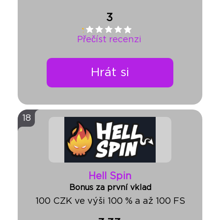
3
Přečíst recenzi
Hrát si
18
Hell Spin
Bonus za první vklad
100 CZK ve výši 100 % a až 100 FS