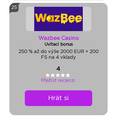
25
Wazbee Casino
Uvítací bonus
250 % až do výše 2000 EUR + 200
FS na 4 vklady
4
Přečíst recenzi
Hrát si