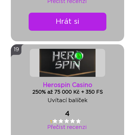
Přečíst recenzi
Hrát si
19
Herospin Casino
250% až 75 000 Kč + 350 FS
Uvítací balíček
4
Přečíst recenzi