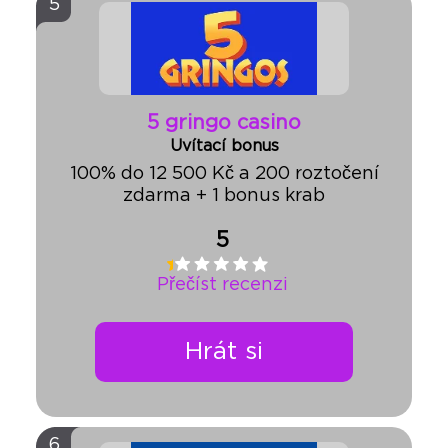
5
5 gringo casino
Uvítací bonus
100% do 12 500 Kč a 200 roztočení
zdarma + 1 bonus krab
5
Přečíst recenzi
Hrát si
6