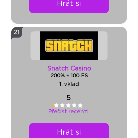
Hrát si
21
Snatch Casino
200% + 100 FS
1. vklad
5
Přečíst recenzi
Hrát si