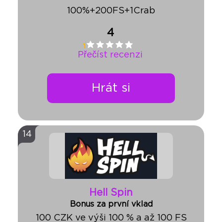
100%+200FS+1Crab
4
Přečíst recenzi
Hrát si
14
Hell Spin
Bonus za první vklad
100 CZK ve výši 100 % a až 100 FS