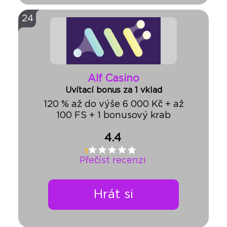
24
Alf Casino
Uvítací bonus za 1 vklad
120 % až do výše 6 000 Kč + až
100 FS + 1 bonusový krab
4.4
Přečíst recenzi
Hrát si