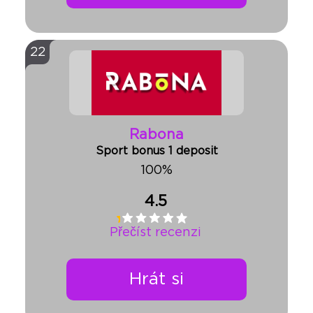
22
Rabona
Sport bonus 1 deposit
100%
4.5
Přečíst recenzi
Hrát si