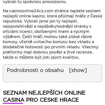
vybrali tu správnou provozovnu.
Na casinoonline24cz.com stránce najdete seznam
nejlepší online kasino, která přijímají hráče z Česká
republika. Vybrali jsme jen ty nejlepší,
nejspolehlivější a nejdůvěryhodnější stránky s
oficiální licencí, oblíbenými hrami a rychlým
výběrem. Čeští hráči mohou také získat různé
bonusy, včetně uvítacího bonusu bez vkladu a
dodatečné hotovosti po prvním vkladu. Všechny
platformy mají dobrou pověst a živé recenze,
takže si můžete být jisti jejich kvalitou.
Podrobnosti o obsahu
SEZNAM NEJLEPŠÍCH ONLINE
CASINA PRO CESKE HRACE