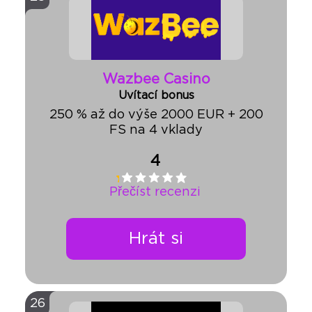
Wazbee Casino
Uvítací bonus
250 % až do výše 2000 EUR + 200
FS na 4 vklady
4
Přečíst recenzi
Hrát si
26