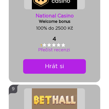
National Casino
Welcome bonus
100% do 2500 Kč
4
Přečíst recenzi
Hrát si
9