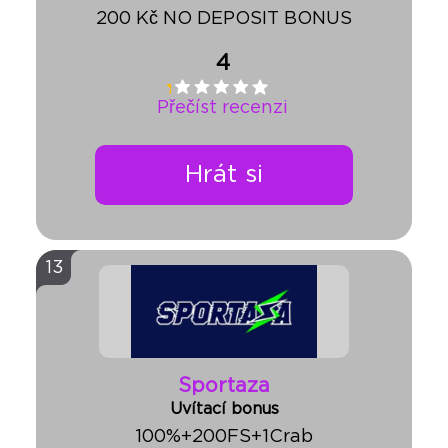
200 Kč NO DEPOSIT BONUS
4
Přečíst recenzi
Hrát si
13
Sportaza
Uvítací bonus
100%+200FS+1Crab