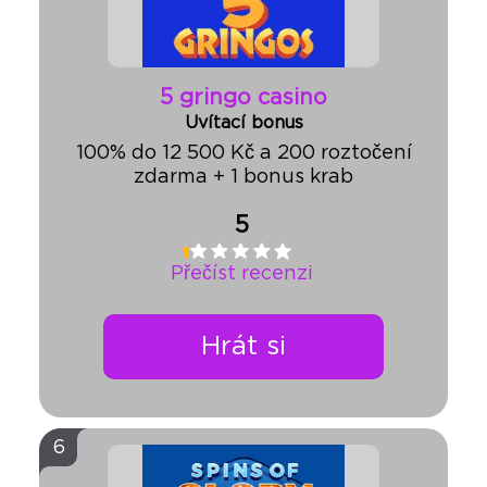
5 gringo casino
Uvítací bonus
100% do 12 500 Kč a 200 roztočení
zdarma + 1 bonus krab
5
Přečíst recenzi
Hrát si
6