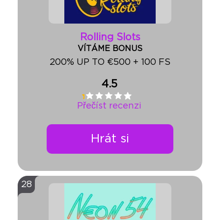
Rolling Slots
VÍTÁME BONUS
200% UP TO €500 + 100 FS
4.5
Přečíst recenzi
Hrát si
28