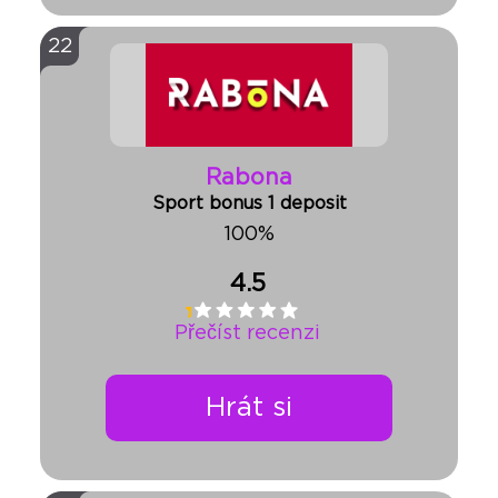
22
Rabona
Sport bonus 1 deposit
100%
4.5
Přečíst recenzi
Hrát si