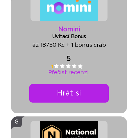
Nomini
Uvítací Bonus
az 18750 Kc + 1 bonus crab
5
Přečíst recenzi
Hrát si
8