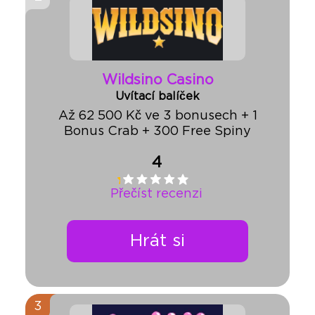
Wildsino Сasino
Uvítací balíček
Až 62 500 Kč ve 3 bonusech + 1
Bonus Crab + 300 Free Spiny
4
Přečíst recenzi
Hrát si
3