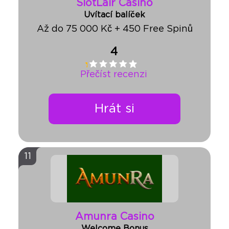
SlotLair Casino
Uvítací balíček
Až do 75 000 Kč + 450 Free Spinů
4
Přečíst recenzi
Hrát si
11
Amunra Casino
Welcome Bonus