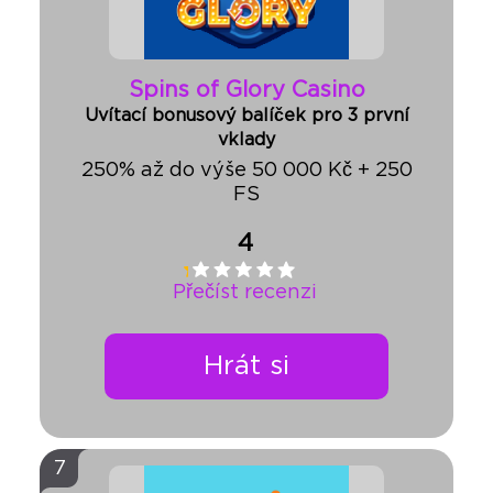
Spins of Glory Casino
Uvítací bonusový balíček pro 3 první
vklady
250% až do výše 50 000 Kč + 250
FS
4
Přečíst recenzi
Hrát si
7