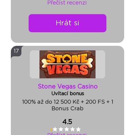
Přečíst recenzi
Hrát si
17
Stone Vegas Casino
Uvítací bonus
100% až do 12 500 Kč + 200 FS + 1
Bonus Crab
4.5