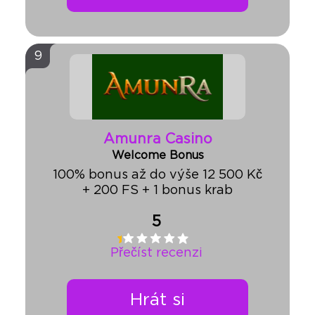
9
Amunra Casino
Welcome Bonus
100% bonus až do výše 12 500 Kč
+ 200 FS + 1 bonus krab
5
Přečíst recenzi
Hrát si