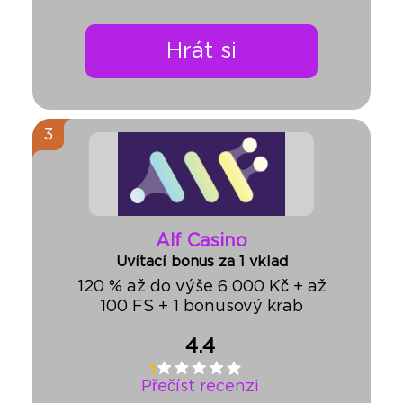
Hrát si
3
Alf Casino
Uvítací bonus za 1 vklad
120 % až do výše 6 000 Kč + až
100 FS + 1 bonusový krab
4.4
Přečíst recenzi