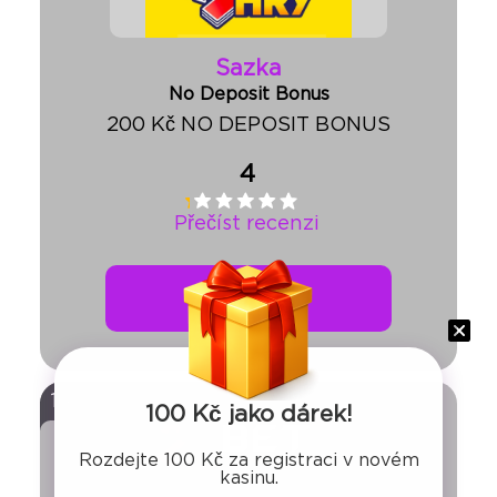
Sazka
No Deposit Bonus
200 Kč NO DEPOSIT BONUS
4
Přečíst recenzi
Hrát si
16
100 Kč jako dárek!
Rozdejte 100 Kč za registraci v novém
kasinu.