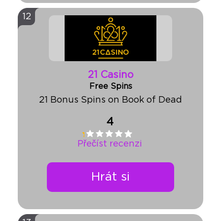
12
21 Casino
Free Spins
21 Bonus Spins on Book of Dead
4
Přečíst recenzi
Hrát si