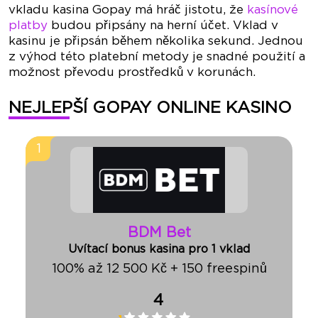
vkladu kasina Gopay má hráč jistotu, že
kasínové
platby
budou připsány na herní účet. Vklad v
kasinu je připsán během několika sekund. Jednou
z výhod této platební metody je snadné použití a
možnost převodu prostředků v korunách.
NEJLEPŠÍ GOPAY ONLINE KASINO
1
BDM Bet
Uvítací bonus kasina pro 1 vklad
100% až 12 500 Kč + 150 freespinů
4