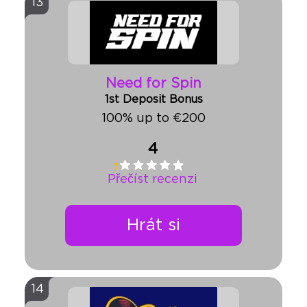
13
Need for Spin
1st Deposit Bonus
100% up to €200
4
Přečíst recenzi
Hrát si
14