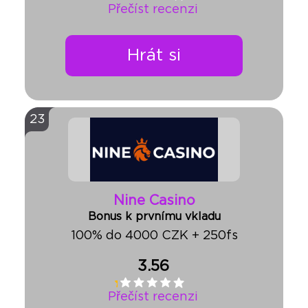
Přečíst recenzi
Hrát si
23
Nine Casino
Bonus k prvnímu vkladu
100% do 4000 CZK + 250fs
3.56
Přečíst recenzi