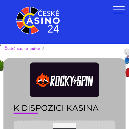
České casino online
/
K DISPOZICI KASINA