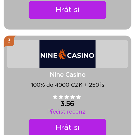
Hrát si
3
Nine Casino
100% do 4000 CZK + 250fs
3.56
Přečíst recenzi
Hrát si