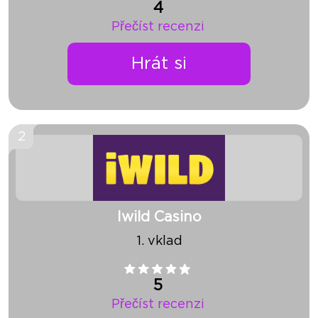
4
Přečíst recenzi
Hrát si
2
Iwild Casino
1. vklad
5
Přečíst recenzi