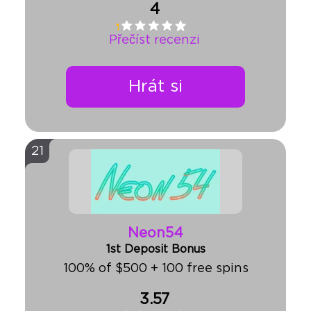
4
Přečíst recenzi
Hrát si
21
Neon54
1st Deposit Bonus
100% of $500 + 100 free spins
3.57