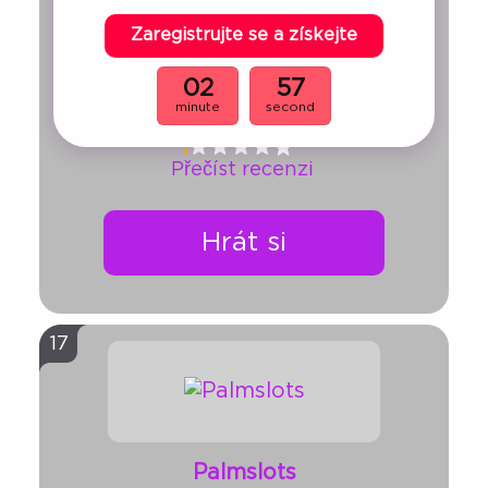
22bet
Zaregistrujte se a získejte
Uvitaci Bonus
100% do 8 000 CZK
02
56
minute
second
4.67
Přečíst recenzi
Hrát si
17
Palmslots