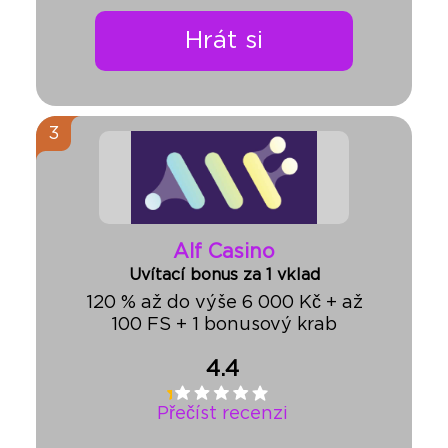
Hrát si
3
Alf Casino
Uvítací bonus za 1 vklad
120 % až do výše 6 000 Kč + až
100 FS + 1 bonusový krab
4.4
Přečíst recenzi