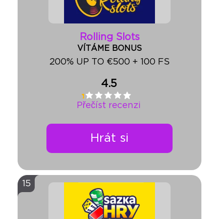
Rolling Slots
VÍTÁME BONUS
200% UP TO €500 + 100 FS
4.5
Přečíst recenzi
Hrát si
15