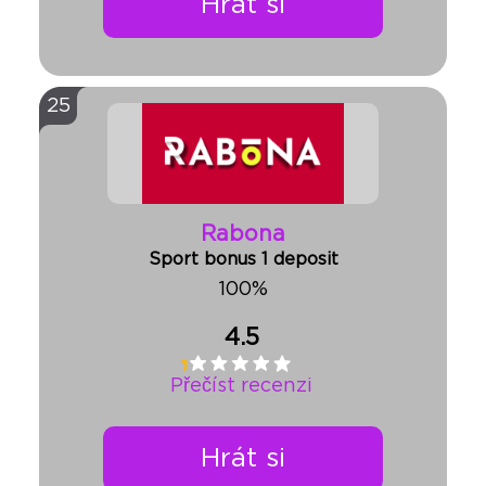
Hrát si
25
Rabona
Sport bonus 1 deposit
100%
4.5
Přečíst recenzi
Hrát si