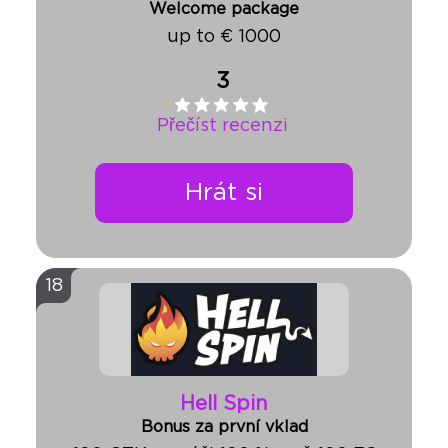
Welcome package
up to € 1000
3
Přečíst recenzi
Hrát si
18
Hell Spin
Bonus za první vklad