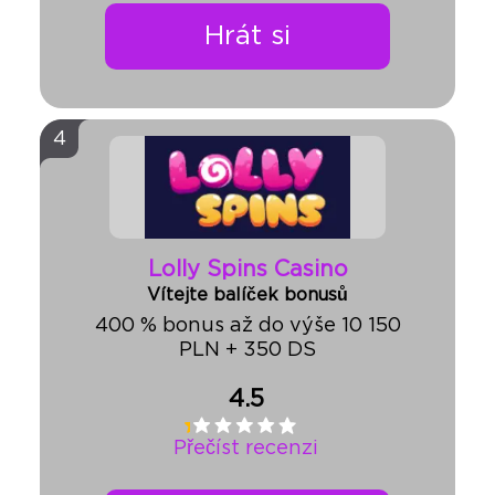
Hrát si
4
Lolly Spins Casino
Vítejte balíček bonusů
400 % bonus až do výše 10 150
PLN + 350 DS
4.5
Přečíst recenzi