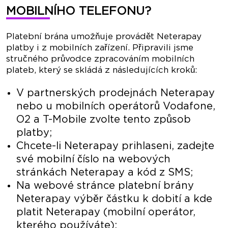
MOBILNÍHO TELEFONU?
Platební brána umožňuje provádět Neterapay
platby i z mobilních zařízení. Připravili jsme
stručného průvodce zpracováním mobilních
plateb, který se skládá z následujících kroků:
V partnerských prodejnách Neterapay
nebo u mobilních operátorů Vodafone,
O2 a T-Mobile zvolte tento způsob
platby;
Chcete-li Neterapay prihlaseni, zadejte
své mobilní číslo na webových
stránkách Neterapay a kód z SMS;
Na webové stránce platební brány
Neterapay výběr částku k dobití a kde
platit Neterapay (mobilní operátor,
kterého používáte);