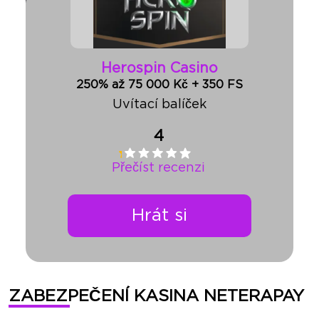
Herospin Casino
250% až 75 000 Kč + 350 FS
Uvítací balíček
4
Přečíst recenzi
Hrát si
ZABEZPEČENÍ KASINA NETERAPAY