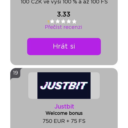
100 CZK ve výši 100 % a až 100 FS
3.33
Přečíst recenzi
Hrát si
19
Justbit
Welcome bonus
750 EUR + 75 FS