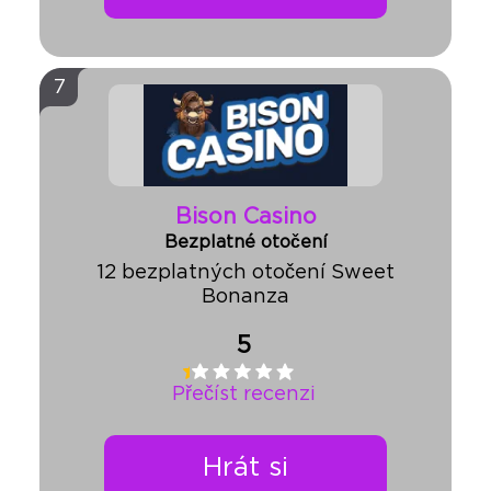
7
Bison Casino
Bezplatné otočení
12 bezplatných otočení Sweet
Bonanza
5
Přečíst recenzi
Hrát si