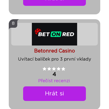
8
Betonred Casino
Uvítací balíček pro 3 první vklady
4
Přečíst recenzi
Hrát si