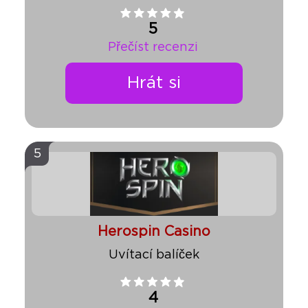
5
Přečíst recenzi
Hrát si
5
Herospin Casino
Uvítací balíček
4