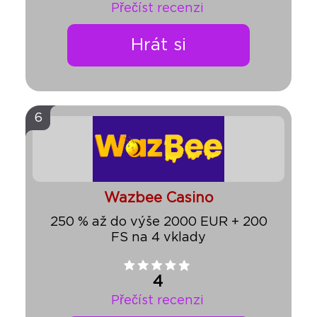
Přečíst recenzi
Hrát si
6
Wazbee Casino
250 % až do výše 2000 EUR + 200
FS na 4 vklady
4
Přečíst recenzi