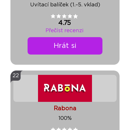
Uvítací balíček (1.–5. vklad)
4.75
Přečíst recenzi
Hrát si
22
Rabona
100%