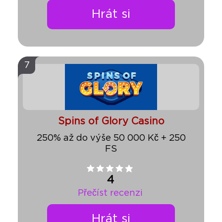
Hrát si
7
Spins of Glory Casino
250% až do výše 50 000 Kč + 250
FS
4
Přečíst recenzi
Hrát si