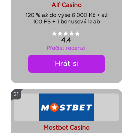
Alf Casino
120 % až do výše 6 000 Kč + až
100 FS + 1 bonusový krab
4.4
Přečíst recenzi
Hrát si
21
Mostbet Casino