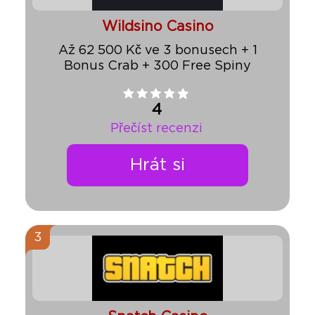
Wildsino Сasino
Až 62 500 Kč ve 3 bonusech + 1
Bonus Crab + 300 Free Spiny
4
Přečíst recenzi
Hrát si
3