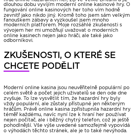
dlouhou dobu vyvíjím moderní online kasinové hry. O
fungování online kasinových her toho vím hodně
zevnitř jako nikdo jiný. Kromě toho jsem sám velkým
fanouškem zábavy a vyzkoušel jsem mnoho
moderních platforem. Moje rozsáhlé zkušenosti s
vývojem her mi umožňují uvažovat o moderních
online kasinech nejen jako hráči, ale také jako
odborníkovi.
ZKUŠENOSTI, O KTERÉ SE
CHCETE PODĚLIT
Moderní online kasina jsou neuvěřitelně populární po
celém světě a počet jejich uživatelů se den ode dne
zvyšuje. To lze vysvětlit tím, že hazardní hry byly
vždy populární, ale zůstaly přístupné jen některým
hráčům. Právě online kasina zpřístupnila hazardní hry
téměř každému, navíc nyní lze k hraní her používat
nejen počítač, ale i běžný chytrý telefon, což je ještě
pohodlnější. Vše výše uvedené samozřejmě vypovídá
o výhodách těchto stránek, ale je to také nevýhoda.