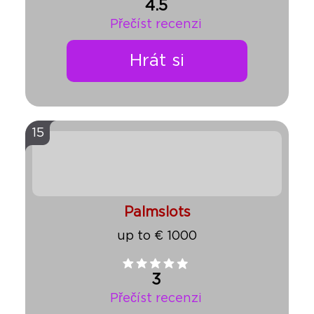
4.5
Přečíst recenzi
Hrát si
15
Palmslots
up to € 1000
3
Přečíst recenzi