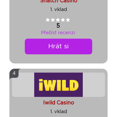
Snatch Casino
1. vklad
5
Přečíst recenzi
Hrát si
4
Iwild Casino
1. vklad