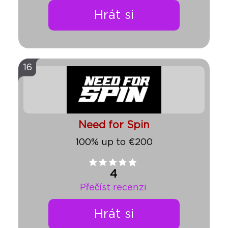
Hrát si
16
Need for Spin
100% up to €200
4
Přečíst recenzi
Hrát si