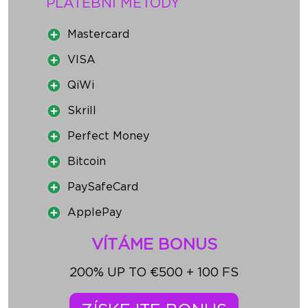
PLATEBNÍ METODY
Mastercard
VISA
QiWi
Skrill
Perfect Money
Bitcoin
PaySafeCard
ApplePay
YooMoney
VÍTÁME BONUS
Google Pay
200% UP TO €500 + 100 FS