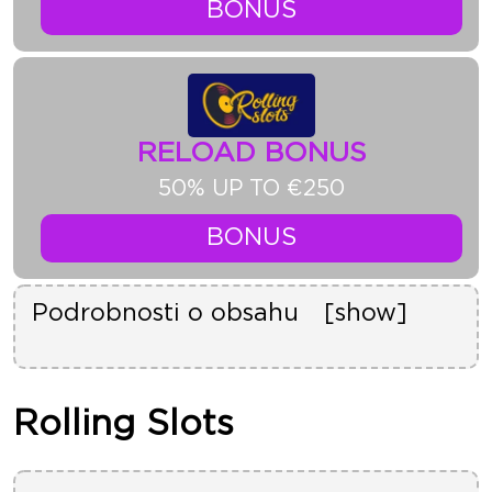
BONUS
RELOAD BONUS
50% UP TO €250
BONUS
Podrobnosti o obsahu
Rolling Slots