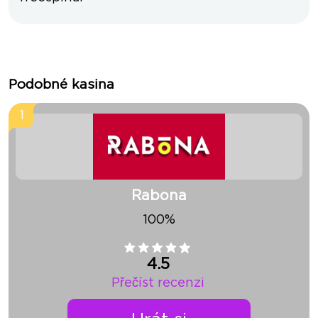
Podobné kasina
1
Rabona
100%
4.5
Přečíst recenzi