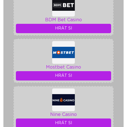
BDM Bet Casino
HRÁT SI
Mostbet Casino
HRÁT SI
Nine Casino
HRÁT SI