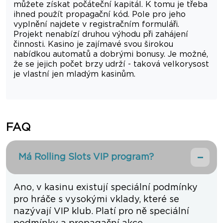
můžete získat počáteční kapitál. K tomu je třeba
ihned použít propagační kód. Pole pro jeho
vyplnění najdete v registračním formuláři.
Projekt nenabízí druhou výhodu při zahájení
činnosti. Kasino je zajímavé svou širokou
nabídkou automatů a dobrými bonusy. Je možné,
že se jejich počet brzy udrží - taková velkorysost
je vlastní jen mladým kasinům.
FAQ
Má Rolling Slots VIP program?
Ano, v kasinu existují speciální podmínky
pro hráče s vysokými vklady, které se
nazývají VIP klub. Platí pro ně speciální