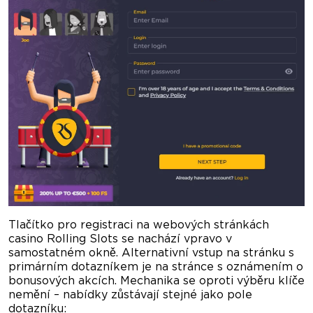
Tlačítko pro registraci na webových stránkách
casino Rolling Slots se nachází vpravo v
samostatném okně. Alternativní vstup na stránku s
primárním dotazníkem je na stránce s oznámením o
bonusových akcích. Mechanika se oproti výběru klíče
nemění – nabídky zůstávají stejné jako pole
dotazníku: