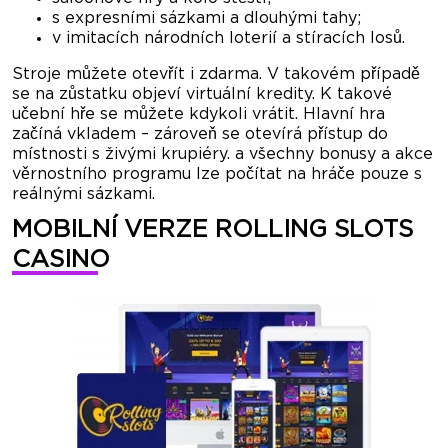
s expresními sázkami a dlouhými tahy;
v imitacích národních loterií a stíracích losů.
Stroje můžete otevřít i zdarma. V takovém případě
se na zůstatku objeví virtuální kredity. K takové
učební hře se můžete kdykoli vrátit. Hlavní hra
začíná vkladem – zároveň se otevírá přístup do
místnosti s živými krupiéry. a všechny bonusy a akce
věrnostního programu lze počítat na hráče pouze s
reálnými sázkami.
MOBILNÍ VERZE ROLLING SLOTS
CASINO