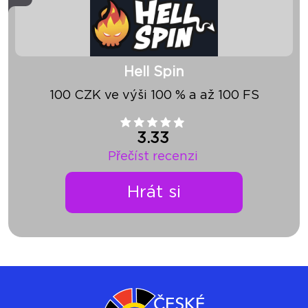
Hell Spin
100 CZK ve výši 100 % a až 100 FS
3.33
Přečíst recenzi
Hrát si