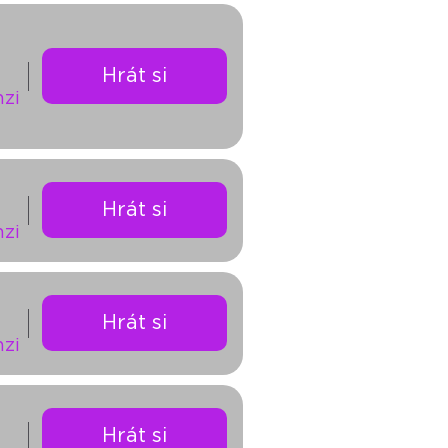
Hrát si
nzi
Hrát si
nzi
Hrát si
nzi
Hrát si