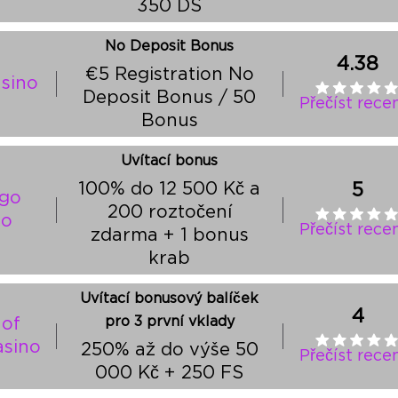
350 DS
No Deposit Bonus
4.38
€5 Registration No
asino
Deposit Bonus / 50
Přečíst rece
Bonus
Uvítací bonus
100% do 12 500 Kč a
5
ngo
200 roztočení
no
Přečíst rece
zdarma + 1 bonus
krab
Uvítací bonusový balíček
4
pro 3 první vklady
 of
asino
250% až do výše 50
Přečíst rece
000 Kč + 250 FS