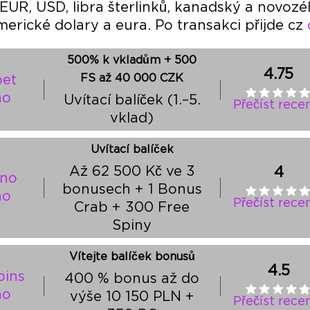
EUR, USD, libra šterlinků, kanadský a novozé
merické dolary a eura. Po transakci přijde cz
500% k vkladům + 500
4.75
FS až 40 000 CZK
et
no
Uvítací balíček (1.–5.
Přečíst rece
vklad)
Uvítací balíček
Až 62 500 Kč ve 3
4
ino
bonusech + 1 Bonus
no
Přečíst rece
Crab + 300 Free
Spiny
Vítejte balíček bonusů
4.5
pins
400 % bonus až do
no
výše 10 150 PLN +
Přečíst rece