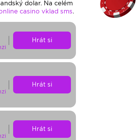
landský dolar. Na celém
online casino vklad sms
.
Hrát si
nzi
Hrát si
nzi
Hrát si
nzi