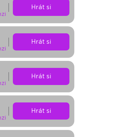
Hrát si
nzi
Hrát si
nzi
Hrát si
nzi
Hrát si
nzi