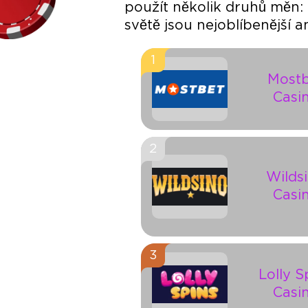
použít několik druhů měn: 
světě jsou nejoblíbenější a
1
Mostb
Casi
2
Wilds
Сasi
3
Lolly S
Casi