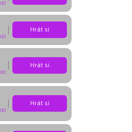
nzi
Hrát si
nzi
Hrát si
nzi
Hrát si
nzi