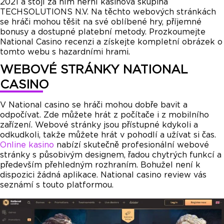
2021 a stojí za ním herní kasinová skupina
Hero, Microgaming, Play'n GO,
TECHSOLUTIONS N.V. Na těchto webových stránkách
Playtech, Green Jade Games, Swintt,
se hráči mohou těšit na své oblíbené hry, příjemné
Bet2tech, Yggdrasil Gaming,
bonusy a dostupné platební metody. Prozkoumejte
OneTouch, Just For The Win -JFTW,
National Casino recenzi a získejte kompletní obrázek o
NetEnt
tomto webu s hazardními hrami.
WEBOVÉ STRÁNKY NATIONAL
Způsoby vkladu
Bitcoin, VISA, ecoPayz, Neosurf,
CASINO
Neteller, Paysafecard, Skrill,
MasterCard, Trustly, Jeton, SticPay
V National casino se hráči mohou dobře bavit a
odpočívat. Zde můžete hrát z počítače i z mobilního
Metody výběru
Bitcoin, VISA, ecoPayz, Neosurf,
zařízení. Webové stránky jsou přístupné kdykoli a
Neteller, Paysafecard, Skrill,
odkudkoli, takže můžete hrát v pohodlí a užívat si čas.
Online kasino
nabízí skutečně profesionální webové
MasterCard, Trustly, Jeton, SticPay
stránky s působivým designem, řadou chytrých funkcí a
především přehledným rozhraním. Bohužel není k
Měny
PLN , CAD, USD, EUR, CZK
dispozici žádná aplikace. National casino review vás
seznámí s touto platformou.
Jazyky
Česky, Anglicky, Německy, Španělsky,
Hindsky, Japonsky, Maďarsky, Polsky,
Portugalsky, Řecky