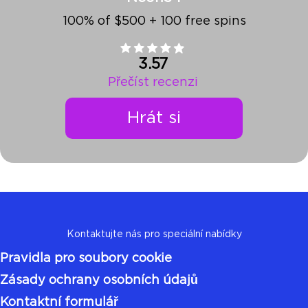
100% of $500 + 100 free spins
3.57
Přečíst recenzi
Hrát si
Kontaktujte nás pro speciální nabídky
Pravidla pro soubory cookie
Zásady ochrany osobních údajů
Kontaktní formulář