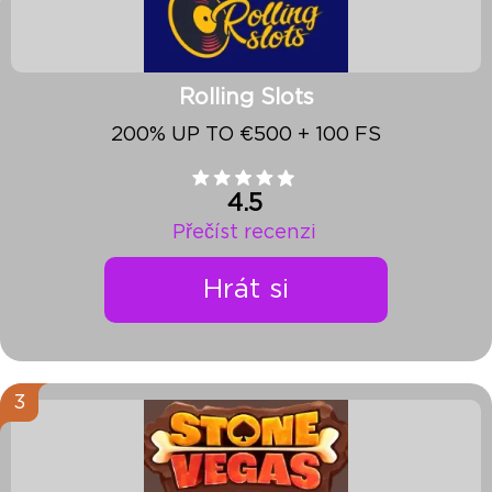
Rolling Slots
200% UP TO €500 + 100 FS
4.5
Přečíst recenzi
Hrát si
3