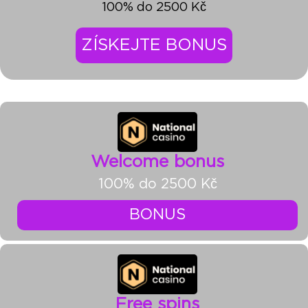
100% do 2500 Kč
SticPay
ZÍSKEJTE BONUS
Welcome bonus
100% do 2500 Kč
BONUS
Free spins