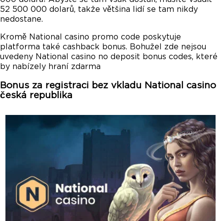
52 500 000 dolarů, takže většina lidí se tam nikdy
nedostane.
Kromě National casino promo code poskytuje
platforma také cashback bonus. Bohužel zde nejsou
uvedeny National casino no deposit bonus codes, které
by nabízely hraní zdarma
Bonus za registraci bez vkladu National casino
česká republika