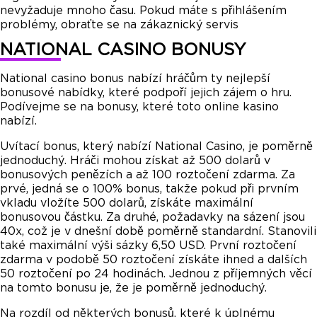
nevyžaduje mnoho času. Pokud máte s přihlášením
problémy, obraťte se na zákaznický servis
NATIONAL CASINO BONUSY
National casino bonus nabízí hráčům ty nejlepší
bonusové nabídky, které podpoří jejich zájem o hru.
Podívejme se na bonusy, které toto online kasino
nabízí.
Uvítací bonus, který nabízí National Casino, je poměrně
jednoduchý. Hráči mohou získat až 500 dolarů v
bonusových penězích a až 100 roztočení zdarma. Za
prvé, jedná se o 100% bonus, takže pokud při prvním
vkladu vložíte 500 dolarů, získáte maximální
bonusovou částku. Za druhé, požadavky na sázení jsou
40x, což je v dnešní době poměrně standardní. Stanovili
také maximální výši sázky 6,50 USD. První roztočení
zdarma v podobě 50 roztočení získáte ihned a dalších
50 roztočení po 24 hodinách. Jednou z příjemných věcí
na tomto bonusu je, že je poměrně jednoduchý.
Na rozdíl od některých bonusů, které k úplnému