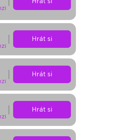
Hrát si
nzi
Hrát si
nzi
Hrát si
nzi
Hrát si
nzi