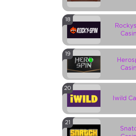
18
Rockys
Casi
19
Heros
Casi
20
Iwild C
21
Snat