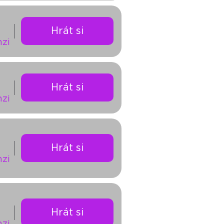
Hrát si
nzi
Hrát si
nzi
Hrát si
nzi
Hrát si