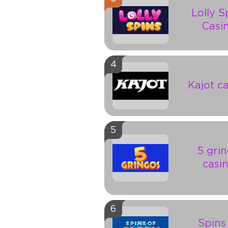
Lolly S
Casi
4
Kajot c
5
5 gri
casi
6
Spins