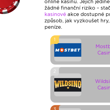
online kasinu. Jejich jedi
žádné finanční riziko – stač
kasinové
akce dostupné pr
způsob, jak vyzkoušet hry, 
peníze.
1
Mostb
Casi
2
Wilds
Сasi
3