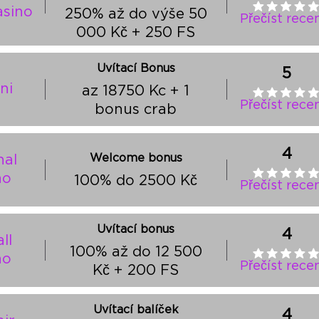
asino
250% až do výše 50
Přečíst rece
000 Kč + 250 FS
Uvítací Bonus
5
ni
az 18750 Kc + 1
Přečíst rece
bonus crab
4
Welcome bonus
nal
no
100% do 2500 Kč
Přečíst rece
Uvítací bonus
4
ll
100% až do 12 500
no
Přečíst rece
Kč + 200 FS
Uvítací balíček
4