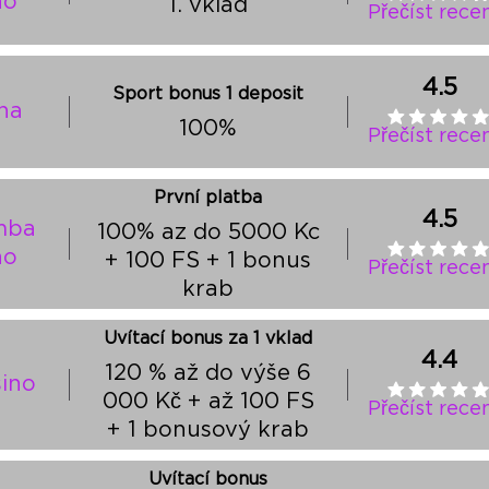
no
1. vklad
Přečíst rece
4.5
Sport bonus 1 deposit
na
100%
Přečíst rece
První platba
4.5
mba
100% az do 5000 Kc
no
+ 100 FS + 1 bonus
Přečíst rece
krab
Uvítací bonus za 1 vklad
4.4
120 % až do výše 6
sino
000 Kč + až 100 FS
Přečíst rece
+ 1 bonusový krab
Uvítací bonus