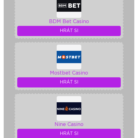
BDM Bet Casino
HRÁT SI
Mostbet Casino
HRÁT SI
Nine Casino
HRÁT SI