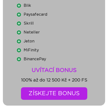
Blik
Paysafecard
Skrill
Neteller
Jeton
MiFinity
BinancePay
USDTether TRC20
UVÍTACÍ BONUS
USDTether ERC20
100% až do 12 500 Kč + 200 FS
Bitcoin
ZÍSKEJTE BONUS
Ethereum
Litecoin