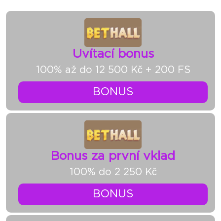
Ripple
USDCoin
BitCoinCash
Uvítací bonus
DOGECOIN
100% až do 12 500 Kč + 200 FS
BONUS
Bonus za první vklad
100% do 2 250 Kč
BONUS