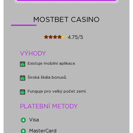
MOSTBET CASINO
4.75
/5
VÝHODY
Existuje mobilní aplikace.
Široká škála bonusů.
Funguje pro velký počet zemí.
PLATEBNÍ METODY
Visa
MasterCard