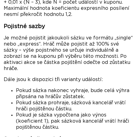
+ 0,01 x (N – 3), kde N = počet událostí v kuponu.
Maximální hodnota koeficientu expresního posílení
nesmí překročit hodnotu 1,2.
Pojistné sazby
Je možné pojistit jakoukoli sázku ve formátu „single“
nebo „express“. Hráč může pojistit až 100% své
sázky – výše pojistného se určuje individuálně a
zobrazí se na kuponu při výběru této možnosti. Po
aktivaci akce se částka pojištění odečte od zůstatku
hráče.
Dále jsou k dispozici tři varianty událostí:
Pokud sázka nakonec vyhraje, bude celá výhra
připsána na hráčův zůstatek.
Pokud sázka prohraje, sázková kancelář vrátí
hráči pojištěnou částku.
Pokud je sázka vypočtena jako výnos
(koeficient 1), pak sázková kancelář vrátí hráči
pojištěnou částku.