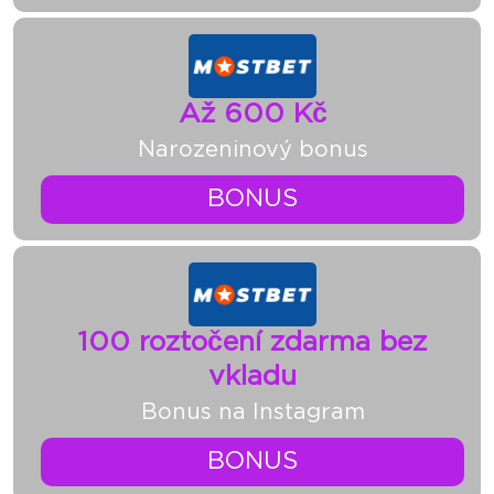
Až 600 Kč
Narozeninový bonus
BONUS
100 roztočení zdarma bez
vkladu
Bonus na Instagram
BONUS