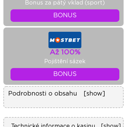
Bonus za pátý vklad (sport)
BONUS
Až 100%
Pojištění sázek
BONUS
Podrobnosti o obsahu
Technické informace o kasinu