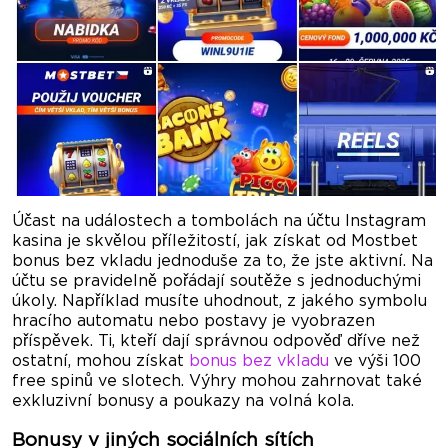
Účast na událostech a tombolách na účtu Instagram
kasina je skvělou příležitostí, jak získat od Mostbet
bonus bez vkladu jednoduše za to, že jste aktivní. Na
účtu se pravidelně pořádají soutěže s jednoduchými
úkoly. Například musíte uhodnout, z jakého symbolu
hracího automatu nebo postavy je vyobrazen
příspěvek. Ti, kteří dají správnou odpověď dříve než
ostatní, mohou získat
bonus bez vkladu
ve výši 100
free spinů ve slotech. Výhry mohou zahrnovat také
exkluzivní bonusy a poukazy na volná kola.
Bonusy v jiných sociálních sítích