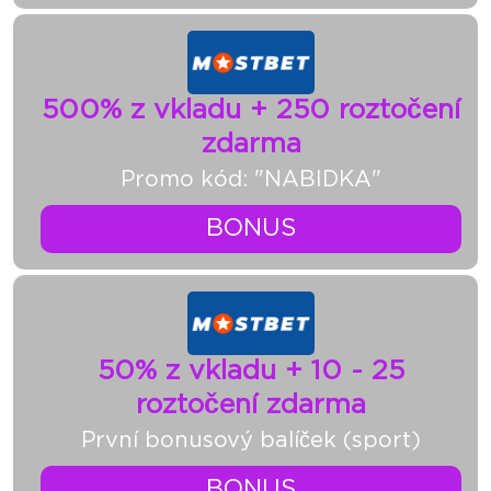
500% z vkladu + 250 roztočení
zdarma
Promo kód: "NABIDKA"
BONUS
50% z vkladu + 10 - 25
roztočení zdarma
První bonusový balíček (sport)
BONUS