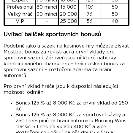
Expert
70 mincí
10 000
12:1
50
Profesionál
80 mincí
15 000
10:1
50
Velký hráč
90 mincí
20 000
7:1
50
VIP
–
25 000
5:1
40
Uvítací balíček sportovních bonusů
Podobně jako u sázek na kasinové hry můžete získat
Mostbet bonus za registraci a první vklady pro
sportovní sázení. Zároveň jsou některé nabídky
kombinovaného charakteru – hráči získají bonus za
sportovní sázení + roztočení zdarma za hraní
automatů.
Pro první vklad hráče jsou k dispozici následující
možnosti odměn:
Bonus 125 % až 8 000 Kč za první vklad od 250
Kč.
Bonus 125 % až 8 000 Kč za sportovní sázky a
250 freespinů za hraní automatu Burning Wins:
classic 5 lines při vkladu 400 Kč a více.
Roztočení se udělují na pět dní (5 x 50) a