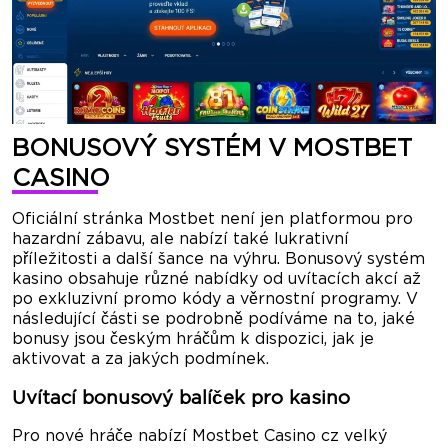
Games Soft), Bet2tech, Ganapati,
Ainsworth, Genii, Netgame, Switch
Studios, RTG SLOTS, TrueLab
Games, Crazy Tooth Studio,
Fantasma, Skywind Group, Apollo
Games, Erotic, Foxium, CT Gaming,
TVBet
BONUSOVÝ SYSTÉM V MOSTBET
CASINO
Způsoby vkladu
Visa, MasterCard, Google Pay, Skrill,
Neteller, Paysafecard, Online
Oficiální stránka Mostbet není jen platformou pro
Banking, Bitcoin, USDT
hazardní zábavu, ale nabízí také lukrativní
(TRC20/ERC20/BEP20), Ethereum,
příležitosti a další šance na výhru. Bonusový systém
Ripple, Litecoin, BitcoinCash,
kasino obsahuje různé nabídky od uvítacích akcí až
Binance, Doge, Dash, ZCash, DAI,
po exkluzivní promo kódy a věrnostní programy. V
následující části se podrobně podíváme na to, jaké
TrueUSD, Bitcoin BEP2, Tron, Axie
bonusy jsou českým hráčům k dispozici, jak je
Infinity, USDC, Cardano
aktivovat a za jakých podmínek.
Metody výběru
Bankovní převod – SEPA, Visa,
Uvítací bonusový balíček pro kasino
MasterCard
Pro nové hráče nabízí Mostbet Casino cz velký