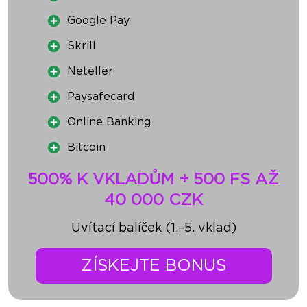
Google Pay
Skrill
Neteller
Paysafecard
Online Banking
Bitcoin
USDT (TRC20/ERC20/BEP20)
500% K VKLADŮM + 500 FS AŽ
Ethereum
40 000 CZK
Ripple
Uvítací balíček (1.–5. vklad)
Litecoin
ZÍSKEJTE BONUS
BitcoinCash
Binance