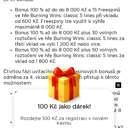
Bonus 100 % až do do 8 000 Kč a 15 freespinů
ve hře Burning Wins: classic 5 lines při vkladu
od 600 Kč. Freespiny lze využít k výhře
maximálně 8 000 Kč.
Bonus 100 % až do 8 000 Kč plus 30 volných
roztočení ve hře Burning Wins: classic 5 lines za
třetí vklad ve výši 1 200 Kč nebo více.
Bonus 100 % až do 8 000 Kč plus 50 volných
roztočení ve hře Burning Wins: classic 5 lines za
vklad od 1 800 Kč.
Čtvrtou fází uvítacího balíčku kasinových bonusů je
odměna za 4. vklad. Zde mají hráči přístup k těmto
možnostem:
Bonus 100 % až do do 8 000 Kč a 15 freespinů
ve výherním automatu Royal Coins: Hold and
Win za čtvrtý vklad ve výši 600 Kč nebo více.
100 Kč jako dárek!
Výhra z volných roztočení nesmí přesáhnout 8
000 Kč.
Rozdejte 100 Kč za registraci v novém
Bonus 100 % až do 8 000 Kč + 35 FS ve hře
kasinu.
Royal Coins: Hold and Win za vklad od 1 200 Kč.