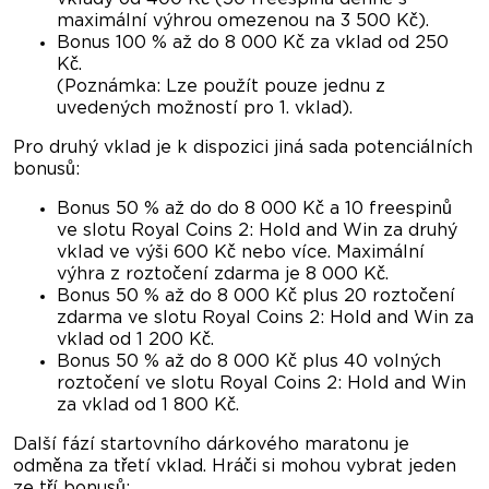
https://mostbet.com
maximální výhrou omezenou na 3 500 Kč).
Bonus 100 % až do 8 000 Kč za vklad od 250
Kč.
(Poznámka: Lze použít pouze jednu z
uvedených možností pro 1. vklad).
Pro druhý vklad je k dispozici jiná sada potenciálních
bonusů:
Bonus 50 % až do do 8 000 Kč a 10 freespinů
ve slotu Royal Coins 2: Hold and Win za druhý
vklad ve výši 600 Kč nebo více. Maximální
výhra z roztočení zdarma je 8 000 Kč.
Bonus 50 % až do 8 000 Kč plus 20 roztočení
zdarma ve slotu Royal Coins 2: Hold and Win za
vklad od 1 200 Kč.
Bonus 50 % až do 8 000 Kč plus 40 volných
roztočení ve slotu Royal Coins 2: Hold and Win
za vklad od 1 800 Kč.
Další fází startovního dárkového maratonu je
odměna za třetí vklad. Hráči si mohou vybrat jeden
ze tří bonusů: